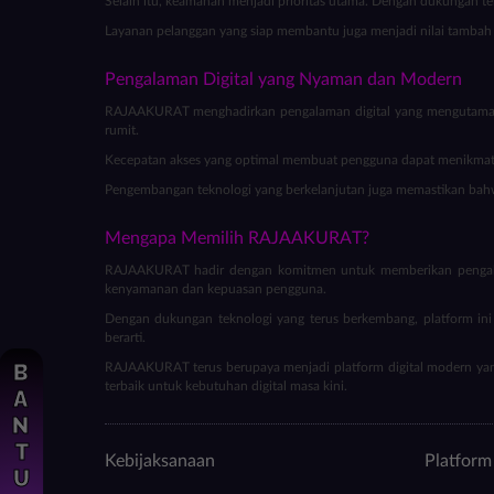
Selain itu, keamanan menjadi prioritas utama. Dengan dukungan te
Layanan pelanggan yang siap membantu juga menjadi nilai tambah 
Pengalaman Digital yang Nyaman dan Modern
RAJAAKURAT menghadirkan pengalaman digital yang mengutamakan
rumit.
Kecepatan akses yang optimal membuat pengguna dapat menikmati l
Pengembangan teknologi yang berkelanjutan juga memastikan bahw
Mengapa Memilih RAJAAKURAT?
RAJAAKURAT hadir dengan komitmen untuk memberikan pengalaman
kenyamanan dan kepuasan pengguna.
Dengan dukungan teknologi yang terus berkembang, platform in
berarti.
RAJAAKURAT terus berupaya menjadi platform digital modern ya
terbaik untuk kebutuhan digital masa kini.
Kebijaksanaan
Platform