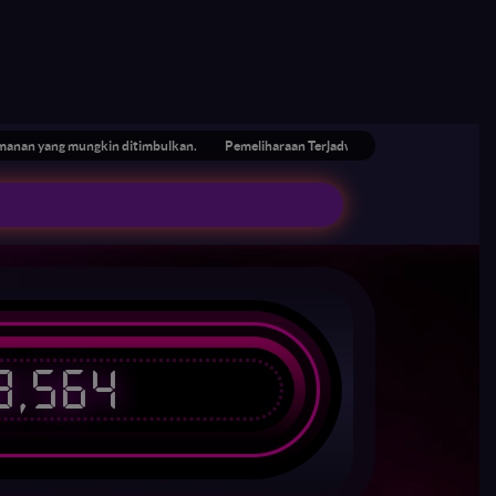
yang mungkin ditimbulkan.
Pemeliharaan Terjadwal: MarbleX pada 31-Jul-2026 d
8,564