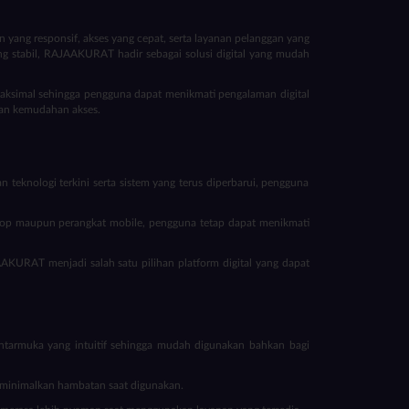
ng responsif, akses yang cepat, serta layanan pelanggan yang
g stabil, RAJAAKURAT hadir sebagai solusi digital yang mudah
ksimal sehingga pengguna dapat menikmati pengalaman digital
akan kemudahan akses.
knologi terkini serta sistem yang terus diperbarui, pengguna
top maupun perangkat mobile, pengguna tetap dapat menikmati
KURAT menjadi salah satu pilihan platform digital yang dapat
tarmuka yang intuitif sehingga mudah digunakan bahkan bagi
eminimalkan hambatan saat digunakan.