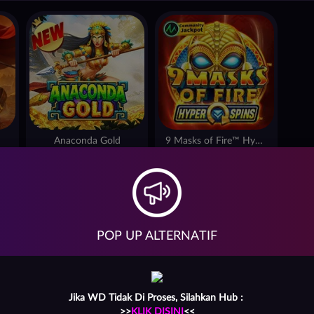
Anaconda Gold
9 Masks of Fire™ HyperSpins™
Pragmatic Play
MicroGaming
POP UP ALTERNATIF
UNDUH
RAJAA
DI MAN
Jika WD Tidak Di Proses, Silahkan Hub :
>>
KLIK DISINI
<<