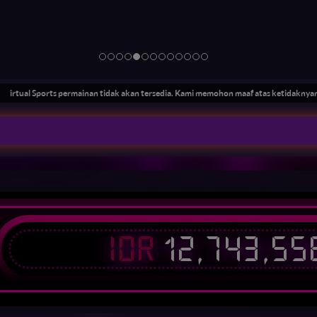
ual Sports permainan tidak akan tersedia. Kami memohon maaf atas ketidaknyamanan 
IDR
12,743,55