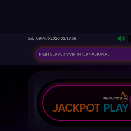
Sab, 08-Agt-2026 02.19.58
 30-Jun-2026 dari 15.00.00 sampai 30-Sep-2026 15.00.00. Selama waktu ini, PP Virt
JACKPOT
PLAY