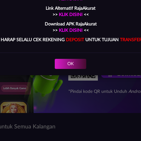
DAN KA
Link Alternatif RajaAkurat
>>
KLIK DISINI
<<
Download APK RajaAkurat
Nikmati performa terbaik,
>>
KLIK DISINI
<<
RAJAAKURAT Apps! Tersedia
Android
HARAP SELALU CEK REKENING
DEPOSIT
UNTUK TUJUAN
TRANSFE
RAJAAKURAT Ap
OK
*Pindai kode QR untuk Unduh
Andro
untuk Semua Kalangan