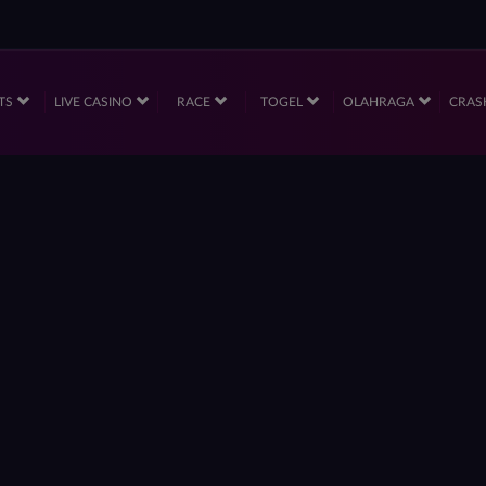
TS
LIVE CASINO
RACE
TOGEL
OLAHRAGA
CRAS