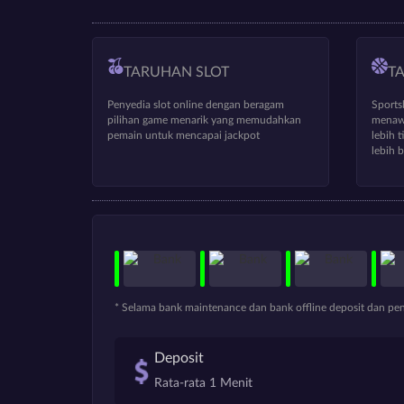
TARUHAN SLOT
T
Penyedia slot online dengan beragam
Sports
pilihan game menarik yang memudahkan
menawa
pemain untuk mencapai jackpot
lebih 
lebih 
* Selama bank maintenance dan bank offline deposit dan pen
Deposit
Rata-rata 1 Menit