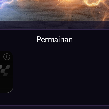
Permainan
i