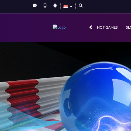
HOT GAMES
SL