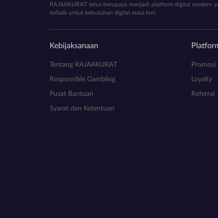
RAJAAKURAT terus berupaya menjadi platform digital modern y
terbaik untuk kebutuhan digital masa kini.
Kebijaksanaan
Platfor
Tentang RAJAAKURAT
Promosi
Responsible Gambling
Loyalty
Pusat Bantuan
Referral
Syarat dan Ketentuan