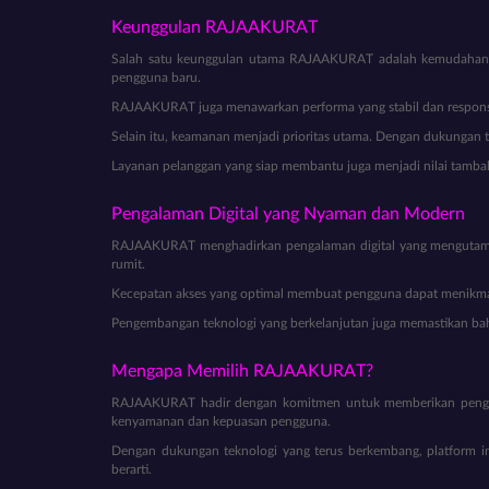
Keunggulan RAJAAKURAT
Salah satu keunggulan utama RAJAAKURAT adalah kemudahan ak
pengguna baru.
RAJAAKURAT juga menawarkan performa yang stabil dan responsif
Selain itu, keamanan menjadi prioritas utama. Dengan dukungan 
Layanan pelanggan yang siap membantu juga menjadi nilai tambah
Pengalaman Digital yang Nyaman dan Modern
RAJAAKURAT menghadirkan pengalaman digital yang mengutamak
rumit.
Kecepatan akses yang optimal membuat pengguna dapat menikmati 
Pengembangan teknologi yang berkelanjutan juga memastikan ba
Mengapa Memilih RAJAAKURAT?
RAJAAKURAT hadir dengan komitmen untuk memberikan pengalam
kenyamanan dan kepuasan pengguna.
Dengan dukungan teknologi yang terus berkembang, platform i
berarti.