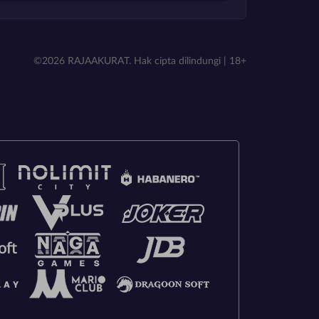
©2026 RAJAAKURAT. Hak cipta dilindungi | 18+