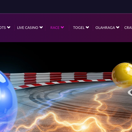
OTS
LIVE CASINO
RACE
TOGEL
OLAHRAGA
CRA