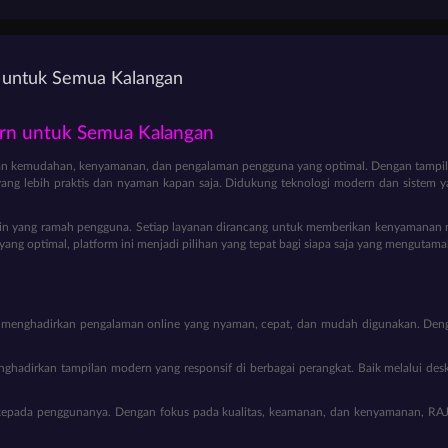
 untuk Semua Kalangan
rn untuk Semua Kalangan
n kemudahan, kenyamanan, dan pengalaman pengguna yang optimal. Dengan tampilan 
ng lebih praktis dan nyaman kapan saja. Didukung teknologi modern dan sistem y
n yang ramah pengguna. Setiap layanan dirancang untuk memberikan kenyamanan m
 yang optimal, platform ini menjadi pilihan yang tepat bagi siapa saja yang menguta
enghadirkan pengalaman online yang nyaman, cepat, dan mudah digunakan. Dengan t
dirkan tampilan modern yang responsif di berbagai perangkat. Baik melalui des
k kepada penggunanya. Dengan fokus pada kualitas, keamanan, dan kenyamanan, RAJ