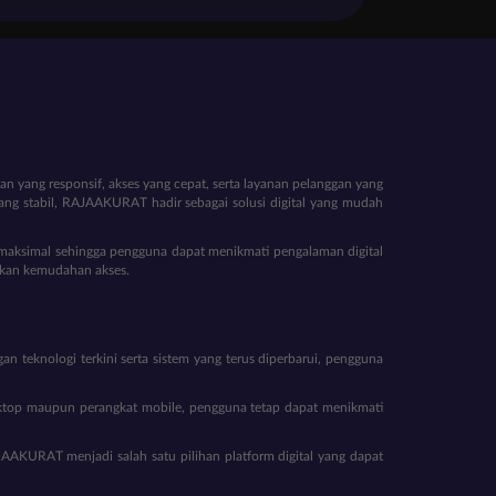
yang responsif, akses yang cepat, serta layanan pelanggan yang
ang stabil, RAJAAKURAT hadir sebagai solusi digital yang mudah
aksimal sehingga pengguna dapat menikmati pengalaman digital
makan kemudahan akses.
eknologi terkini serta sistem yang terus diperbarui, pengguna
ktop maupun perangkat mobile, pengguna tetap dapat menikmati
AAKURAT menjadi salah satu pilihan platform digital yang dapat