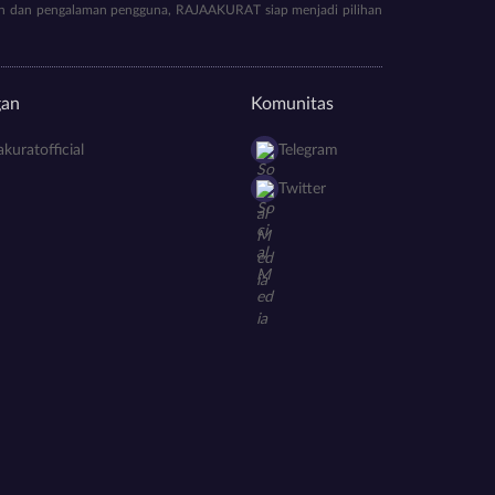
nan dan pengalaman pengguna, RAJAAKURAT siap menjadi pilihan
an
Komunitas
kuratofficial
Telegram
Twitter