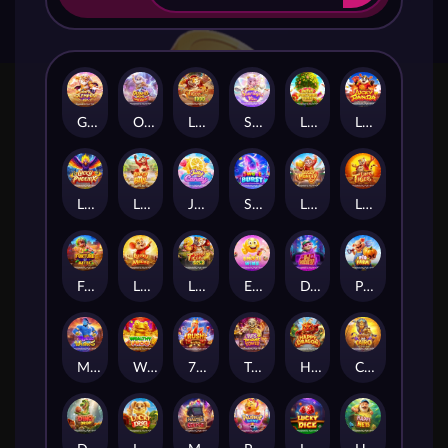
Gates of Olympus POP
Olympus Wins
Lucky Tiger 1000
Starlight Wins
Lucky Fortune Tree
Lucky Panda
Lucky Phoenix
Lucky Bull
Jelly Candy
Sweet Burst
Lucky MonKey
Lucky Tiger
Fortunes of Aztec
Lucky Mouse
Lucky Tiger Gold Ultimate
Emotiwins
DJ Neko
Pig Farm
Mystic Wishes
Wealthy Frog
777 Rush
Tut's Treasure Tower
Happy Dragon
Code of Cairo