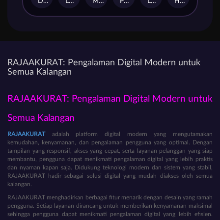
Dino Drop
Lucky Dog
Master Gems
Plushie Wins
Lucky Dice
Happy Nets
RAJAAKURAT: Pengalaman Digital Modern untuk
Semua Kalangan
RAJAAKURAT: Pengalaman Digital Modern untuk
Semua Kalangan
RAJAAKURAT
adalah platform digital modern yang mengutamakan
kemudahan, kenyamanan, dan pengalaman pengguna yang optimal. Dengan
tampilan yang responsif, akses yang cepat, serta layanan pelanggan yang siap
membantu, pengguna dapat menikmati pengalaman digital yang lebih praktis
dan nyaman kapan saja. Didukung teknologi modern dan sistem yang stabil,
RAJAAKURAT hadir sebagai solusi digital yang mudah diakses oleh semua
kalangan.
RAJAAKURAT menghadirkan berbagai fitur menarik dengan desain yang ramah
pengguna. Setiap layanan dirancang untuk memberikan kenyamanan maksimal
sehingga pengguna dapat menikmati pengalaman digital yang lebih efisien.