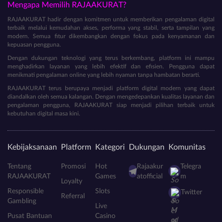
Mengapa Memilih RAJAAKURAT?
RAJAAKURAT hadir dengan komitmen untuk memberikan pengalaman digital
terbaik melalui kemudahan akses, performa yang stabil, serta tampilan yang
modern. Semua fitur dikembangkan dengan fokus pada kenyamanan dan
kepuasan pengguna.
Dengan dukungan teknologi yang terus berkembang, platform ini mampu
menghadirkan layanan yang lebih efektif dan efisien. Pengguna dapat
menikmati pengalaman online yang lebih nyaman tanpa hambatan berarti.
RAJAAKURAT terus berupaya menjadi platform digital modern yang dapat
diandalkan oleh semua kalangan. Dengan mengedepankan kualitas layanan dan
pengalaman pengguna, RAJAAKURAT siap menjadi pilihan terbaik untuk
kebutuhan digital masa kini.
Kebijaksanaan
Platform
Kategori
Dukungan
Komunitas
Tentang
Promosi
Hot
Rajaakur
Telegra
RAJAAKURAT
Games
atofficial
m
Loyalty
Responsible
Slots
Twitter
Referral
Gambling
Live
Pusat Bantuan
Casino