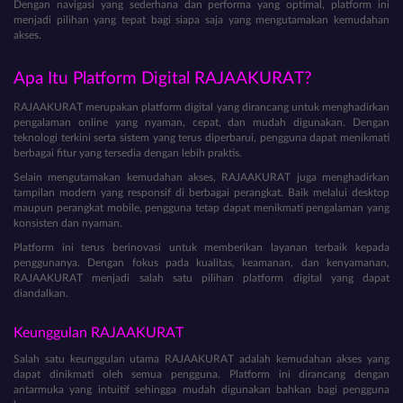
Dengan navigasi yang sederhana dan performa yang optimal, platform ini
menjadi pilihan yang tepat bagi siapa saja yang mengutamakan kemudahan
akses.
Apa Itu Platform Digital RAJAAKURAT?
RAJAAKURAT merupakan platform digital yang dirancang untuk menghadirkan
pengalaman online yang nyaman, cepat, dan mudah digunakan. Dengan
teknologi terkini serta sistem yang terus diperbarui, pengguna dapat menikmati
berbagai fitur yang tersedia dengan lebih praktis.
Selain mengutamakan kemudahan akses, RAJAAKURAT juga menghadirkan
tampilan modern yang responsif di berbagai perangkat. Baik melalui desktop
maupun perangkat mobile, pengguna tetap dapat menikmati pengalaman yang
konsisten dan nyaman.
Platform ini terus berinovasi untuk memberikan layanan terbaik kepada
penggunanya. Dengan fokus pada kualitas, keamanan, dan kenyamanan,
RAJAAKURAT menjadi salah satu pilihan platform digital yang dapat
diandalkan.
Keunggulan RAJAAKURAT
Salah satu keunggulan utama RAJAAKURAT adalah kemudahan akses yang
dapat dinikmati oleh semua pengguna. Platform ini dirancang dengan
antarmuka yang intuitif sehingga mudah digunakan bahkan bagi pengguna