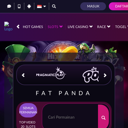
MASUK
DAFTA
IDR
12,689,267,
HOT GAMES
SLOTS
LIVE CASINO
RACE
TOGEL
FAT PANDA
SEMUA
PERMAINAN
TOP
VIDEO
20
SLOTS