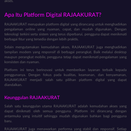
akses.
Apa Itu Platform Digital RAJAAKURAT?
RAJAAKURAT merupakan platform digital yang dirancang untuk menghadirkan
pengalaman online yang nyaman, cepat, dan mudah digunakan. Dengan
teknologi terkini serta sistem yang terus diperbarui, pengguna dapat menikmati
berbagai fitur yang tersedia dengan lebih praktis.
Selain mengutamakan kemudahan akses, RAJAAKURAT juga menghadirkan
tampilan modern yang responsif di berbagai perangkat. Baik melalui desktop
maupun perangkat mobile, pengguna tetap dapat menikmati pengalaman yang
konsisten dan nyaman.
Platform ini terus berinovasi untuk memberikan layanan terbaik kepada
penggunanya. Dengan fokus pada kualitas, keamanan, dan kenyamanan,
RAJAAKURAT menjadi salah satu pilihan platform digital yang dapat
diandalkan.
Keunggulan RAJAAKURAT
Salah satu keunggulan utama RAJAAKURAT adalah kemudahan akses yang
dapat dinikmati oleh semua pengguna. Platform ini dirancang dengan
antarmuka yang intuitif sehingga mudah digunakan bahkan bagi pengguna
baru.
RAJAAKURAT juga menawarkan performa yang stabil dan responsif. Setiap