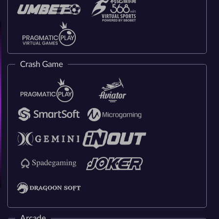
Crash Game
Arcade