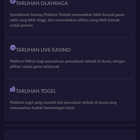
TARUHAN OLAHRAGA
Sportsbook Gaming Platform Terbaik menawarkan lebih banyak game,
odds yang lebih tinggi, dan menyediakan pilihan yang lebih banyak
untuk pemain.
TARUHAN LIVE KASINO
Platform Pilihan bagi perusahaan-perusahaan terbaik di dunia, dengan
pilihan variasi game terbanyak
TARUHAN TOGEL
Platform togel yang menarik dari perusahan terbaik di dunia yang
menawarkan hadiah kemenangan besar