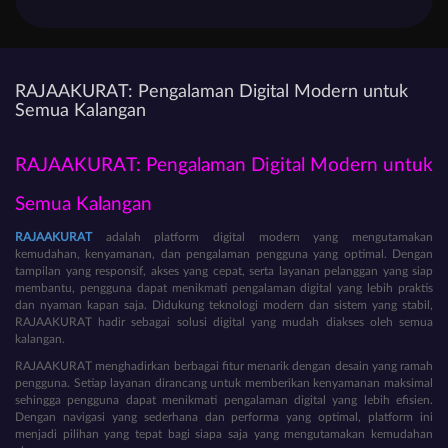
RAJAAKURAT: Pengalaman Digital Modern untuk
Semua Kalangan
RAJAAKURAT: Pengalaman Digital Modern untuk
Semua Kalangan
RAJAAKURAT
adalah platform digital modern yang mengutamakan
kemudahan, kenyamanan, dan pengalaman pengguna yang optimal. Dengan
tampilan yang responsif, akses yang cepat, serta layanan pelanggan yang siap
membantu, pengguna dapat menikmati pengalaman digital yang lebih praktis
dan nyaman kapan saja. Didukung teknologi modern dan sistem yang stabil,
RAJAAKURAT hadir sebagai solusi digital yang mudah diakses oleh semua
kalangan.
RAJAAKURAT menghadirkan berbagai fitur menarik dengan desain yang ramah
pengguna. Setiap layanan dirancang untuk memberikan kenyamanan maksimal
sehingga pengguna dapat menikmati pengalaman digital yang lebih efisien.
Dengan navigasi yang sederhana dan performa yang optimal, platform ini
menjadi pilihan yang tepat bagi siapa saja yang mengutamakan kemudahan