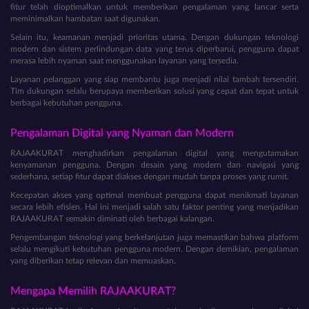
fitur telah dioptimalkan untuk memberikan pengalaman yang lancar serta
meminimalkan hambatan saat digunakan.
Selain itu, keamanan menjadi prioritas utama. Dengan dukungan teknologi
modern dan sistem perlindungan data yang terus diperbarui, pengguna dapat
merasa lebih nyaman saat menggunakan layanan yang tersedia.
Layanan pelanggan yang siap membantu juga menjadi nilai tambah tersendiri.
Tim dukungan selalu berupaya memberikan solusi yang cepat dan tepat untuk
berbagai kebutuhan pengguna.
Pengalaman Digital yang Nyaman dan Modern
RAJAAKURAT menghadirkan pengalaman digital yang mengutamakan
kenyamanan pengguna. Dengan desain yang modern dan navigasi yang
sederhana, setiap fitur dapat diakses dengan mudah tanpa proses yang rumit.
Kecepatan akses yang optimal membuat pengguna dapat menikmati layanan
secara lebih efisien. Hal ini menjadi salah satu faktor penting yang menjadikan
RAJAAKURAT semakin diminati oleh berbagai kalangan.
Pengembangan teknologi yang berkelanjutan juga memastikan bahwa platform
selalu mengikuti kebutuhan pengguna modern. Dengan demikian, pengalaman
yang diberikan tetap relevan dan memuaskan.
Mengapa Memilih RAJAAKURAT?