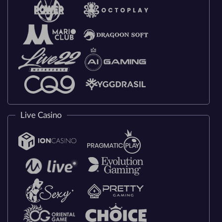
Live Casino