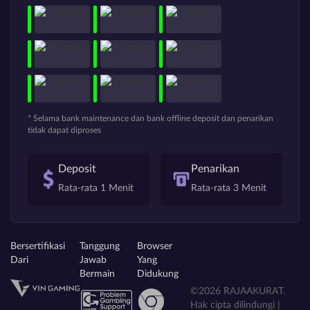
* Selama bank maintenance dan bank offline deposit dan penarikan
tidak dapat diproses
Deposit
Penarikan
Rata-rata 1 Menit
Rata-rata 3 Menit
Bersertifikasi
Tanggung
Browser
Dari
Jawab
Yang
Bermain
Didukung
©2026 RAJAAKURAT.
Hak cipta dilindungi |