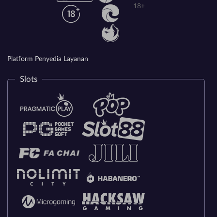
18+
Platform Penyedia Layanan
Slots