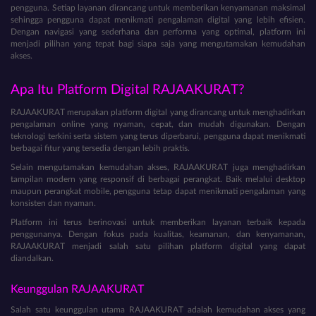
pengguna. Setiap layanan dirancang untuk memberikan kenyamanan maksimal
sehingga pengguna dapat menikmati pengalaman digital yang lebih efisien.
Dengan navigasi yang sederhana dan performa yang optimal, platform ini
menjadi pilihan yang tepat bagi siapa saja yang mengutamakan kemudahan
akses.
Apa Itu Platform Digital RAJAAKURAT?
RAJAAKURAT merupakan platform digital yang dirancang untuk menghadirkan
pengalaman online yang nyaman, cepat, dan mudah digunakan. Dengan
teknologi terkini serta sistem yang terus diperbarui, pengguna dapat menikmati
berbagai fitur yang tersedia dengan lebih praktis.
Selain mengutamakan kemudahan akses, RAJAAKURAT juga menghadirkan
tampilan modern yang responsif di berbagai perangkat. Baik melalui desktop
maupun perangkat mobile, pengguna tetap dapat menikmati pengalaman yang
konsisten dan nyaman.
Platform ini terus berinovasi untuk memberikan layanan terbaik kepada
penggunanya. Dengan fokus pada kualitas, keamanan, dan kenyamanan,
RAJAAKURAT menjadi salah satu pilihan platform digital yang dapat
diandalkan.
Keunggulan RAJAAKURAT
Salah satu keunggulan utama RAJAAKURAT adalah kemudahan akses yang