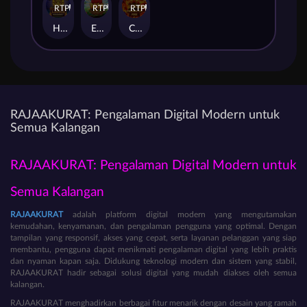
RTP
89%
RTP
79%
RTP
81%
House of Lions Megaways Jackpot Play
Egg Rush Jackpot Play
Crown of Fire Jackpot Play
RAJAAKURAT: Pengalaman Digital Modern untuk
Semua Kalangan
RAJAAKURAT: Pengalaman Digital Modern untuk
Semua Kalangan
RAJAAKURAT
adalah platform digital modern yang mengutamakan
kemudahan, kenyamanan, dan pengalaman pengguna yang optimal. Dengan
tampilan yang responsif, akses yang cepat, serta layanan pelanggan yang siap
membantu, pengguna dapat menikmati pengalaman digital yang lebih praktis
dan nyaman kapan saja. Didukung teknologi modern dan sistem yang stabil,
RAJAAKURAT hadir sebagai solusi digital yang mudah diakses oleh semua
kalangan.
RAJAAKURAT menghadirkan berbagai fitur menarik dengan desain yang ramah