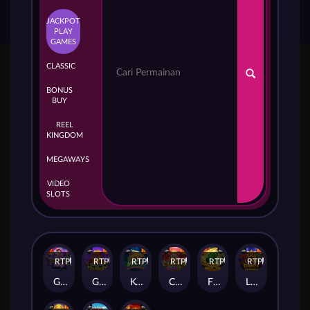
JACKPOT
PLAY
GAMES
CLASSIC
BONUS
BUY
REEL
KINGDOM
MEGAWAYS
VIDEO
SLOTS
RTP
88%
RTP
91%
RTP
79%
RTP
90%
RTP
89%
RTP
82%
Gameshow Party Jackpot Play
Gates of Dragon Jackpot Play
Koi Bonanza Jackpot Play
Caishen's Gems Jackpot Play
Fire Hot 20 Jackpot Play
Lions Dance Megaways Jackpot Play