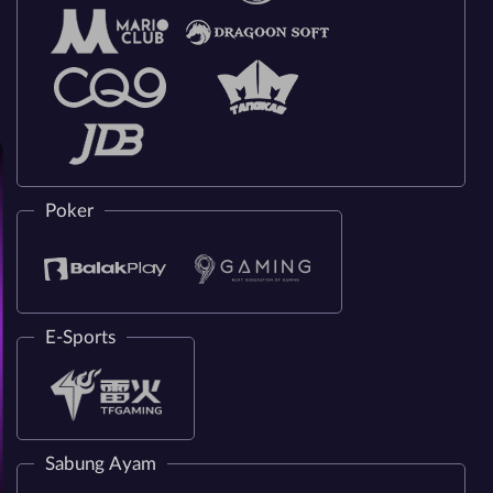
Poker
E-Sports
Sabung Ayam