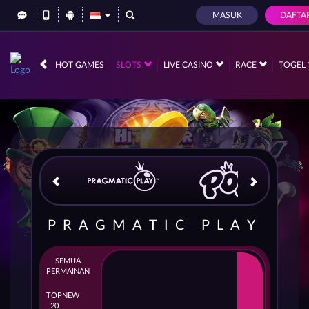
MASUK
DAFTA
IDR
12,677,526,
HOT GAMES
SLOTS
LIVE CASINO
RACE
TOGEL
PRAGMATIC PLAY
SEMUA
PERMAINAN
TOP
NEW
20