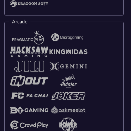
Arcade